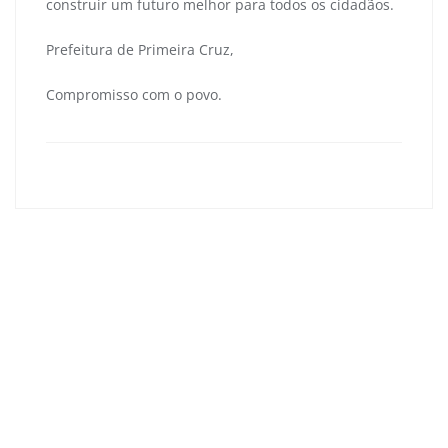
construir um futuro melhor para todos os cidadãos.
Prefeitura de Primeira Cruz,
Compromisso com o povo.
primeiracruzma
0
Navegação
de
Prefeitura de Primeira Cruz fortalece agricultura
Post
familiar com assistência técnica direta ao produtor rural
Prefeitura de Primeira Cruz alerta população sobre a
virose da mosca e reforça cuidados com a saúde