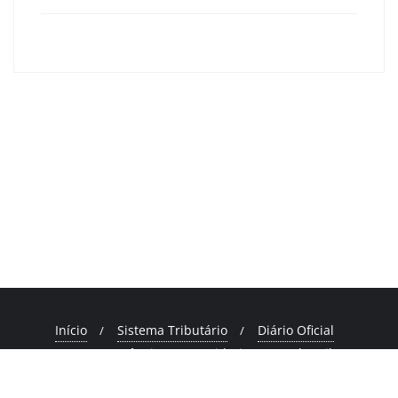
primeiracruzma
0
Navegação
de
Dia Mundial de Combate ao Câncer: Um Chamado à
Post
Conscientização e à Prevenção
Prefeitura de Primeira Cruz busca melhorias para a
cidade em encontro com a Equatorial-MA
Início
Sistema Tributário
Diário Oficial
Transparência
Ouvidoria
Webmail
Fale Conosco