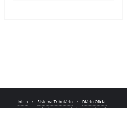
primeiracruzma
0
Navegação
de
Educação em destaque: valorização e reconhecimento
Post
dos professores de Primeira Cruz
Atenção, Primeira Cruz: nova data da Campanha de
Vacinação Antirrábica
Início
Sistema Tributário
Diário Oficial
Transparência
Ouvidoria
Webmail
Fale Conosco