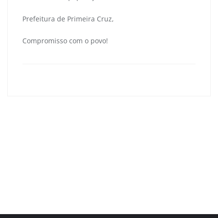
Prefeitura de Primeira Cruz,
Compromisso com o povo!
primeiracruzma
0
Navegação
de
Agenda em Brasília: Secretaria de Representação
Post
Institucional no Distrito Federal (SERIDF)
Peixe-boi fêmea do Ceará é encontrada nas águas de
Primeira Cruz