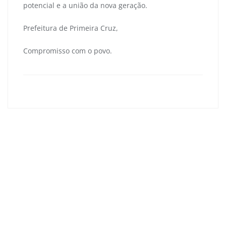
potencial e a união da nova geração.
Prefeitura de Primeira Cruz,
Compromisso com o povo.
primeiracruzma
0
Navegação
de
CadÚnico: levando cidadania e inclusão aos povoados
Post
de Primeira Cruz
SEMUS: Capacitação fortalece a Atenção Básica em
Primeira Cruz