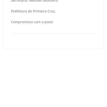
Secretário: Wendell Monteiro
Prefeitura de Primeira Cruz,
Compromisso com o povo!
primeiracruzma
0
Navegação
de
Projeto Karatê Para Todos leva Primeira Cruz ao pódio
Post
no Campeonato Maranhense de Karatê
SEMUS promove avanços e investimentos em cuidado e
capacitação em Primeira Cruz