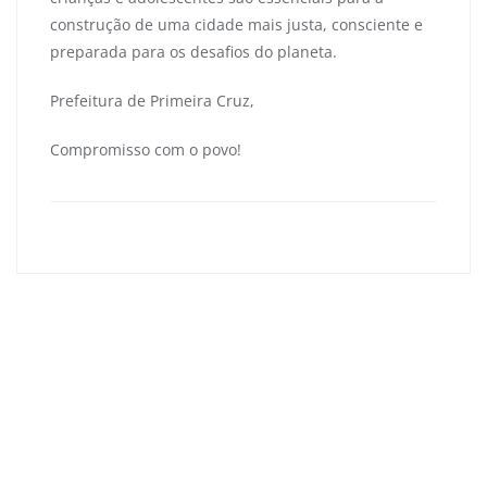
construção de uma cidade mais justa, consciente e
preparada para os desafios do planeta.
Prefeitura de Primeira Cruz,
Compromisso com o povo!
primeiracruzma
0
Navegação
de
Primeira Cruz marca presença na Conferência Estadual
Post
de Assistência Social
28 de outubro – Dia do Servidor Público