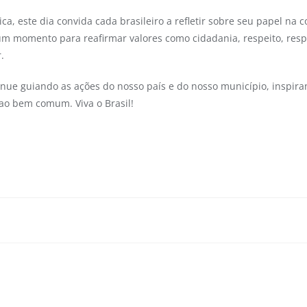
ca, este dia convida cada brasileiro a refletir sobre seu papel na
 É um momento para reafirmar valores como cidadania, respeito, resp
.
inue guiando as ações do nosso país e do nosso município, inspir
ao bem comum. Viva o Brasil!
inaugura CRAS totalmente
Prefeitura de Primeira Cru
povoado Mairi e re
so com o cuidado social