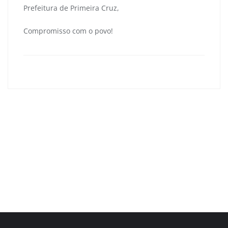
Prefeitura de Primeira Cruz,
Compromisso com o povo!
primeiracruzma
0
Navegação
de
Primeira Cruz realiza I Seminário de Enfrentamento à
Post
Violência Contra a Mulher e reforça a importância da
denúncia e da proteção feminina
20 de Novembro – Dia da Consciência Negra