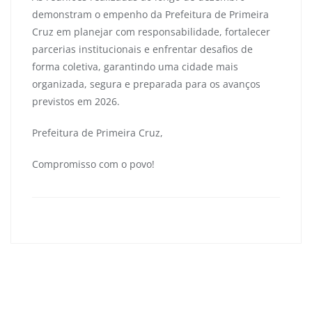
demonstram o empenho da Prefeitura de Primeira
Cruz em planejar com responsabilidade, fortalecer
parcerias institucionais e enfrentar desafios de
forma coletiva, garantindo uma cidade mais
organizada, segura e preparada para os avanços
previstos em 2026.
Prefeitura de Primeira Cruz,
Compromisso com o povo!
primeiracruzma
0
Navegação
de
Banda Municipal Nemésio Ramos conquista título da
Post
Copa Norte–Nordeste de Bandas e Fanfarras