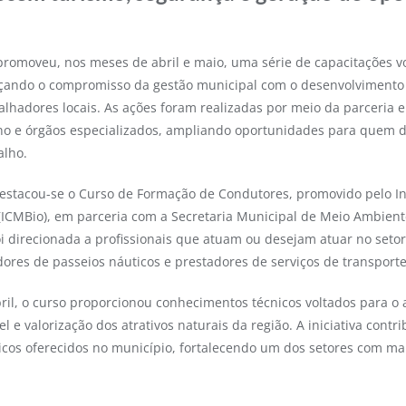
omoveu, nos meses de abril e maio, uma série de capacitações vol
orçando o compromisso da gestão municipal com o desenvolvimento
alhadores locais. As ações foram realizadas por meio da parceria e
ino e órgãos especializados, ampliando oportunidades para quem d
alho.
, destacou-se o Curso de Formação de Condutores, promovido pelo I
ICMBio), em parceria com a Secretaria Municipal de Meio Ambient
 direcionada a profissionais que atuam ou desejam atuar no setor 
dores de passeios náuticos e prestadores de serviços de transporte
bril, o curso proporcionou conhecimentos técnicos voltados para o 
e valorização dos atrativos naturais da região. A iniciativa contr
ticos oferecidos no município, fortalecendo um dos setores com ma