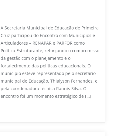
Secretaria de Educação participa de
encontro estratégico sobre Novo PAR
e formação docente
A Secretaria Municipal de Educação de Primeira
Cruz participou do Encontro com Municípios e
Articuladores – RENAPAR e PARFOR como
Política Estruturante, reforçando o compromisso
da gestão com o planejamento e o
fortalecimento das políticas educacionais. O
município esteve representado pelo secretário
municipal de Educação, Thialyson Fernandes, e
pela coordenadora técnica Rannis Silva. O
encontro foi um momento estratégico de […]
Educação
0
59 sec read