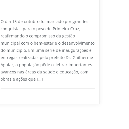
Primeira Cruz avança com novas
inaugurações e melhorias na saúde e
educação
O dia 15 de outubro foi marcado por grandes
conquistas para o povo de Primeira Cruz,
reafirmando o compromisso da gestão
municipal com o bem-estar e o desenvolvimento
do município. Em uma série de inaugurações e
entregas realizadas pelo prefeito Dr. Guilherme
Aguiar, a população pôde celebrar importantes
avanços nas áreas da saúde e educação, com
obras e ações que […]
Educação
0
2 min read