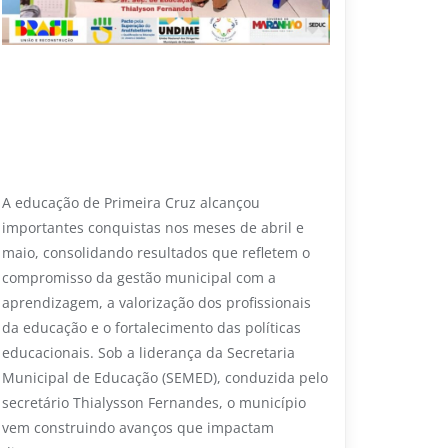
26 DE JUNHO DE 2026
Educação de Primeira Cruz avança
com melhorias na alfabetização,
reconhecimento regional e
fortalecimento da EJA
A educação de Primeira Cruz alcançou
importantes conquistas nos meses de abril e
maio, consolidando resultados que refletem o
compromisso da gestão municipal com a
aprendizagem, a valorização dos profissionais
da educação e o fortalecimento das políticas
educacionais. Sob a liderança da Secretaria
Municipal de Educação (SEMED), conduzida pelo
secretário Thialysson Fernandes, o município
vem construindo avanços que impactam