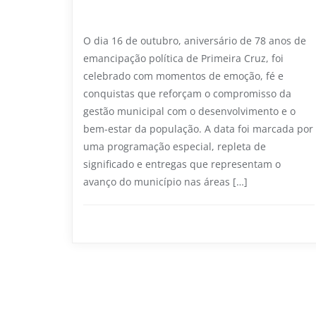
grandes entregas que marcam uma
nova fase para o município
O dia 16 de outubro, aniversário de 78 anos de
emancipação política de Primeira Cruz, foi
celebrado com momentos de emoção, fé e
conquistas que reforçam o compromisso da
gestão municipal com o desenvolvimento e o
bem-estar da população. A data foi marcada por
uma programação especial, repleta de
significado e entregas que representam o
avanço do município nas áreas […]
Educação
0
2 min read