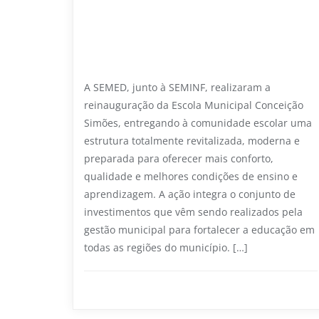
Escola Municipal Conceição Simões é
reinaugurada e fortalece
investimentos na educação de
Primeira Cruz
A SEMED, junto à SEMINF, realizaram a
reinauguração da Escola Municipal Conceição
Simões, entregando à comunidade escolar uma
estrutura totalmente revitalizada, moderna e
preparada para oferecer mais conforto,
qualidade e melhores condições de ensino e
aprendizagem. A ação integra o conjunto de
investimentos que vêm sendo realizados pela
gestão municipal para fortalecer a educação em
todas as regiões do município. […]
Educação
0
1 min read