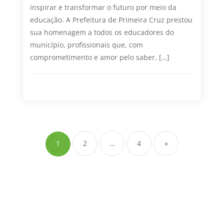
inspirar e transformar o futuro por meio da
educação. A Prefeitura de Primeira Cruz prestou
sua homenagem a todos os educadores do
município, profissionais que, com
comprometimento e amor pelo saber, […]
Educação
0
1 min read
Paginação
de
1
2
…
4
»
posts
tário
Diário Oficial
Transparência
Ouvidoria
Web