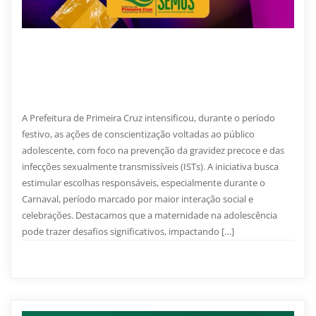
5 DE MARÇO DE 2026
Prefeitura de Primeira Cruz reforçou conscientização
sobre prevenção e responsabilidade entre
adolescentes durante o período de Carnaval
A Prefeitura de Primeira Cruz intensificou, durante o período
festivo, as ações de conscientização voltadas ao público
adolescente, com foco na prevenção da gravidez precoce e das
infecções sexualmente transmissíveis (ISTs). A iniciativa busca
estimular escolhas responsáveis, especialmente durante o
Carnaval, período marcado por maior interação social e
celebrações. Destacamos que a maternidade na adolescência
pode trazer desafios significativos, impactando […]
Notícias
0
1 min read