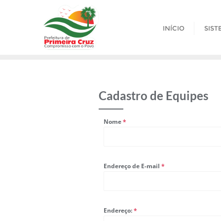
Skip
to
INÍCIO
SIST
content
Cadastro de Equipes
Nome
*
Endereço de E-mail
*
Endereço:
*