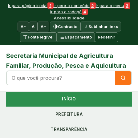
Ir para o conteúdo
1
2
3
Ir para página inicial
Ir para o conteúdo
Ir para o menu
4
Ir para o rodapé
Acessibilidade
A−
A
A+
Contraste
Sublinhar links
Fonte legível
Espaçamento
Redefinir
Secretaria Municipal de Agricultura
Familiar, Produção, Pesca e Aquicultura
Buscar no site
Buscar
INÍCIO
PREFEITURA
TRANSPARÊNCIA