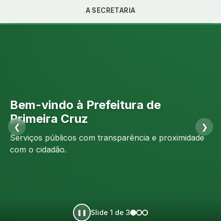
A SECRETARIA
Bem-vindo à Prefeitura de
Portal da Transparência
Atendimento ao Cidadão
Primeira Cruz
❮
❯
Acompanhe receitas, despesas, licitações e a gestão
Denuncie, solicite, elogie ou registre reclamações de
Serviços públicos com transparência e proximidade
pública do município.
forma simples.
com o cidadão.
Slide 1 de 3
❚❚