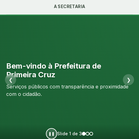
A SECRETARIA
Bem-vindo à Prefeitura de
Portal da Transparência
Atendimento ao Cidadão
Primeira Cruz
❮
❯
Acompanhe receitas, despesas, licitações e a gestão
Denuncie, solicite, elogie ou registre reclamações de
Serviços públicos com transparência e proximidade
pública do município.
forma simples.
com o cidadão.
Slide 1 de 3
❚❚