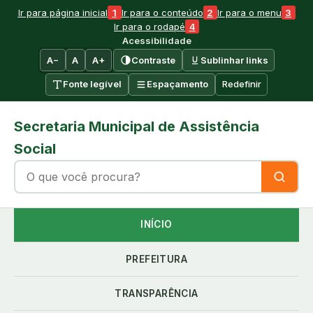
Ir para o conteúdo
1
2
3
Ir para página inicial
Ir para o conteúdo
Ir para o menu
4
Ir para o rodapé
Acessibilidade
A−
A
A+
Contraste
Sublinhar links
Fonte legível
Espaçamento
Redefinir
Secretaria Municipal de Assistência
Social
Buscar no site
Buscar
INÍCIO
PREFEITURA
TRANSPARÊNCIA